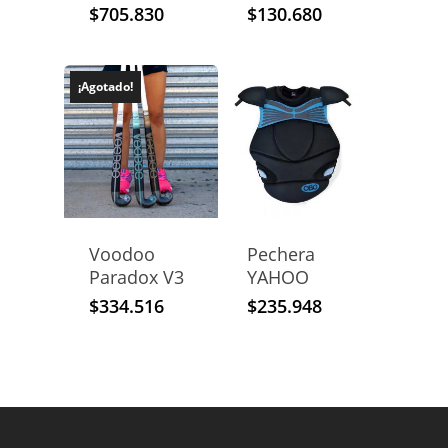
$
705.830
$
130.680
¡Agotado!
Voodoo
Pechera
Paradox V3
YAHOO
$
334.516
$
235.948