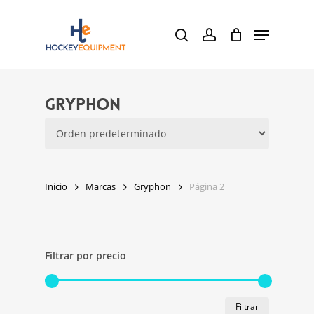
Skip
Menu
to
search
account
main
content
Gryphon
Inicio
Marcas
Gryphon
Página 2
Filtrar por precio
Precio
Precio
Filtrar