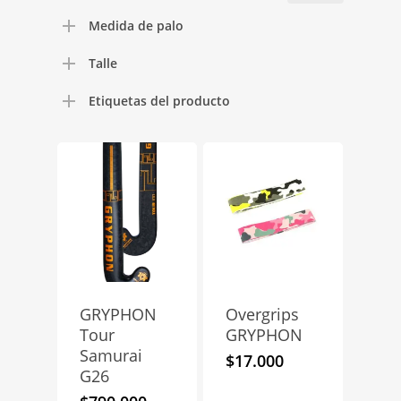
mínimo
máximo
Medida de palo
Talle
Etiquetas del producto
GRYPHON
Overgrips
Tour
GRYPHON
Samurai
$
17.000
G26