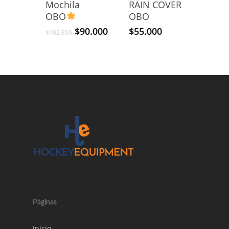
Mochila
RAIN COVER
OBO
OBO
El
El
$
90.000
$
55.000
$
102.850
precio
precio
original
actual
era:
es:
$102.850.
$90.000.
Páginas
Inicio