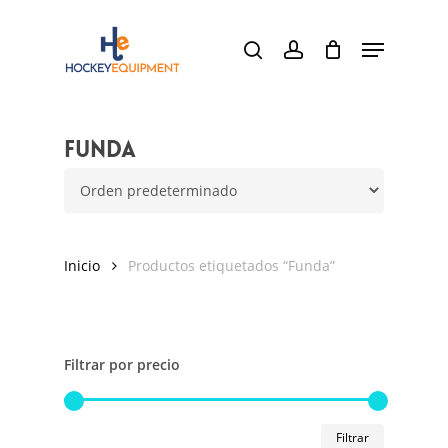
Skip
Menu
to
search
account
main
content
Funda
Inicio
Productos etiquetados “Funda”
Filtrar por precio
Precio
Precio
Filtrar