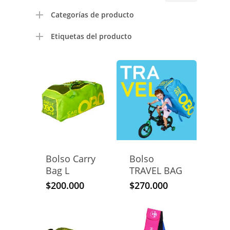
mínimo
máximo
Categorías de producto
Etiquetas del producto
Bolso Carry
Bolso
Bag L
TRAVEL BAG
$
200.000
$
270.000