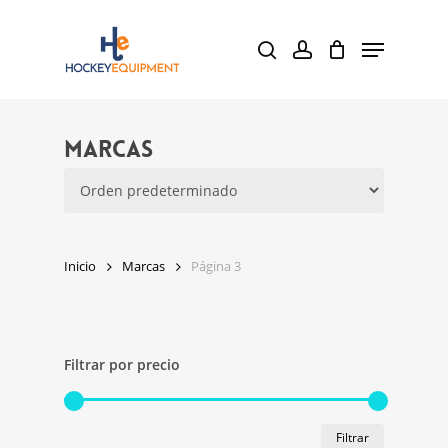
Skip
Menu
to
search
account
main
content
Marcas
Inicio
Marcas
Página 3
Filtrar por precio
Precio
Precio
Filtrar