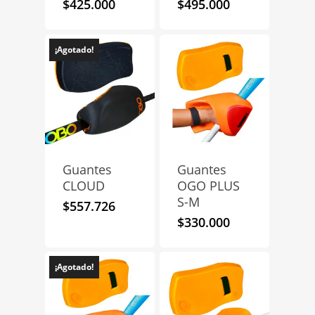
$
425.000
$
495.000
¡Agotado!
Guantes
Guantes
CLOUD
OGO PLUS
S-M
$
557.726
$
330.000
¡Agotado!