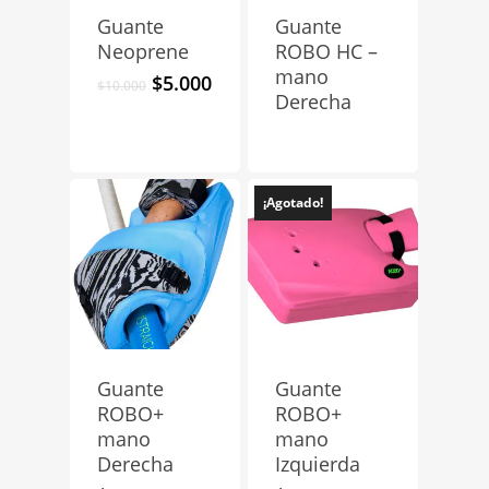
Guante
Guante
Neoprene
ROBO HC –
mano
El
El
$
5.000
$
10.000
Derecha
precio
precio
original
actual
era:
es:
$10.000.
$5.000.
¡Agotado!
Guante
Guante
ROBO+
ROBO+
mano
mano
Derecha
Izquierda