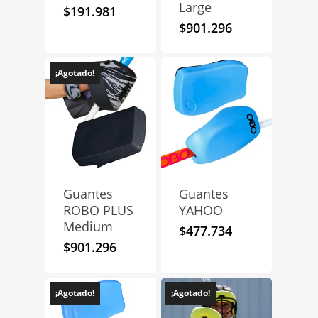
Large
$
191.981
$
901.296
¡Agotado!
Guantes
Guantes
ROBO PLUS
YAHOO
Medium
$
477.734
$
901.296
¡Agotado!
¡Agotado!