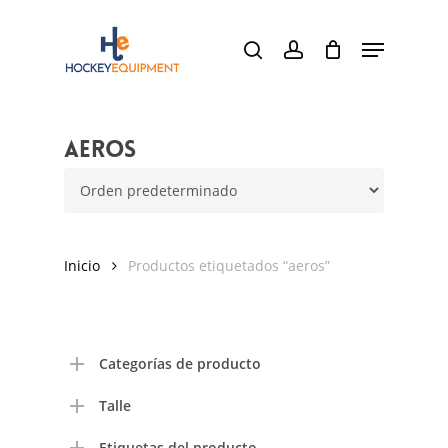
Skip
Menu
to
search
account
main
content
aeros
Inicio
Productos etiquetados “aeros”
Categorías de producto
Talle
Etiquetas del producto