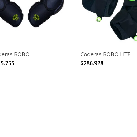
deras ROBO
Coderas ROBO LITE
15.755
$
286.928