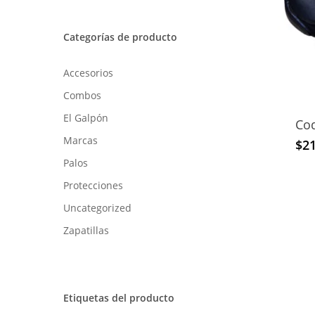
Hit enter to search or ESC to close
Categorías de producto
Accesorios
Combos
El Galpón
Co
Marcas
$
2
Palos
Protecciones
Uncategorized
Zapatillas
Etiquetas del producto