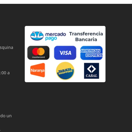
esquina
:00 a
ndo un
r