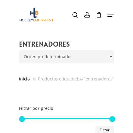
Skip
Menu
to
search
account
main
content
entrenadores
Inicio
Productos etiquetados “entrenadores”
Filtrar por precio
Precio
Precio
Filtrar