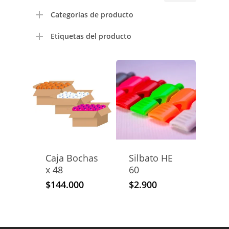
mínimo
máximo
Categorías de producto
Etiquetas del producto
Caja Bochas
Silbato HE
x 48
60
$
144.000
$
2.900